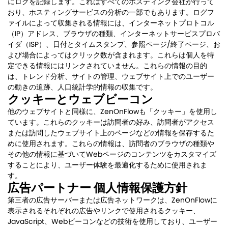
にログを記録します。これはすべてのホスティング会社が行って
おり、ホスティングサービスの分析の一部でもあります。ログフ
ァイルによって収集される情報には、インターネットプロトコル
（IP）アドレス、ブラウザの種類、インターネットサービスプロバ
イダ（ISP）、日付とタイムスタンプ、参照ページ/終了ページ、お
よび場合によってはクリック数が含まれます。これらは個人を特
定できる情報にはリンクされていません。これらの情報の目的
は、トレンド分析、サイトの管理、ウェブサイト上でのユーザー
の動きの追跡、人口統計学的情報の収集です。
クッキーとウェブビーコン
他のウェブサイトと同様に、ZenOnFlowも「クッキー」を使用し
ています。これらのクッキーは訪問者の好み、訪問者がアクセス
または訪問したウェブサイト上のページなどの情報を保存するた
めに使用されます。これらの情報は、訪問者のブラウザの種類や
その他の情報に基づいてWebページのコンテンツをカスタマイズ
することにより、ユーザー体験を最適化するために使用されま
す。
広告パートナー 個人情報保護方針
第三者の広告サーバーまたは広告ネットワークは、ZenOnFlowに
表示されるそれぞれの広告やリンクで使用されるクッキー、
JavaScript、Webビーコンなどの技術を使用しており、ユーザー