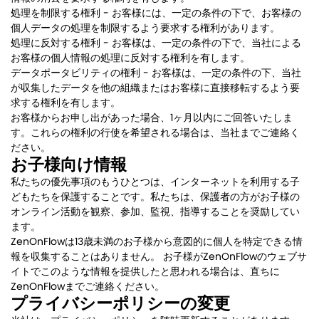
処理を制限する権利 - お客様には、一定の条件の下で、お客様の
個人データの処理を制限するよう要求する権利があります。
処理に反対する権利 - お客様は、一定の条件の下で、当社による
お客様の個人情報の処理に反対する権利を有します。
データポータビリティの権利 - お客様は、一定の条件の下、当社
が収集したデータを他の組織またはお客様に直接移転するよう要
求する権利を有します。
お客様からお申し出があった場合、1ヶ月以内にご回答いたしま
す。これらの権利の行使を希望される場合は、当社までご連絡く
ださい。
お子様向け情報
私たちの優先事項のもうひとつは、インターネットを利用する子
どもたちを保護することです。私たちは、保護者の方がお子様の
オンライン活動を観察、参加、監視、指導することを奨励してい
ます。
ZenOnFlowは13歳未満のお子様から意図的に個人を特定できる情
報を収集することはありません。 お子様がZenOnFlowのウェブサ
イトでこのような情報を提供したと思われる場合は、直ちに
ZenOnFlowまでご連絡ください。
プライバシーポリシーの変更