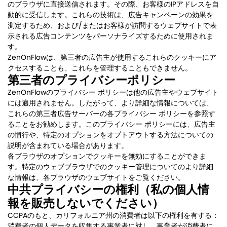
のブラウザに直接送信されます。その際、お客様のIPアドレスを自
動的に受信します。これらの技術は、広告キャンペーンの効果を
測定するため、および/またはお客様が訪問するウェブサイトで表
示される広告コンテンツをパーソナライズするために使用されま
す。
ZenOnFlowは、第三者の広告主が使用するこれらのクッキーにア
クセスすることも、これらを管理することもできません。
第三者のプライバシーポリシー
ZenOnFlowのプライバシー ポリシーは他の広告主やウェブサイト
には適用されません。したがって、より詳細な情報については、
これらの第三者広告サーバーの各プライバシー ポリシーを参照す
ることをお勧めします。このプライバシー ポリシーには、広告主
の慣行や、特定のオプションをオプトアウトする方法についての
説明が含まれている場合があります。
各ブラウザのオプションでクッキーを無効にすることができま
す。特定のウェブブラウザでのクッキー管理についてのより詳細
な情報は、各ブラウザのウェブサイトをご覧ください。
中共プライバシーの権利（私の個人情
報を販売しないでください）
CCPAのもと、カリフォルニア州の消費者は以下の権利を有する：
消費者の個人データを収集する事業者に対し、事業者が消費者に